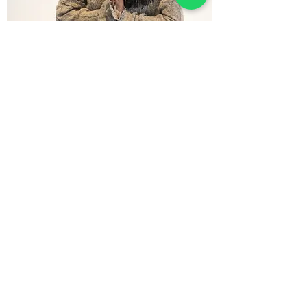
Nia+ inspires by
Einav Rozenblit
READ MORE
Nia+ Inspired by