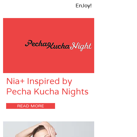
!EnJoy
Nia+ Inspired by
Pecha Kucha Nights
READ MORE