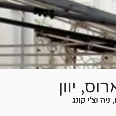
רוס, יוון
יה וצ'י קונג