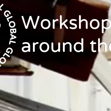
Workshop
around th