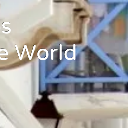
s
e World