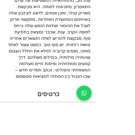
ענת גוב, מהמחזאיות המשפיעות של עולם 
התאטרון, מתכוננת למותה. היא מבקשת 
מאריק קנלר, סוכן אמנים, לדאוג לעיזבון שלה. 
בשיחתם המתועדת האחרונה, מתקשה אריק 
לעכל את ההומור ושלוות הנפש שלה ביחס 
לסופה הקרב. ענת, שכבר נמצאת בתודעת 
סוף, מבקשת להוריש לאלה הנשארים אחריה 
צוואה רוחנית: יש סוף טוב. כמעט עשור לאחר 
מותה, מנסים קרוביה למלא את החלל העצום 
שהותירו מילותיה, במילים משלהם. דרך 
קטעים ממחזותיה ופיסות חיים מעולמה 
המשפחתי והפוליטי, נכתב תסריט חדש – 
שבו הגבול בין המחזה למציאות מטשטש.
כרטיסים
הכרטיסים אזלו
סוג כרטיס
כרטיס יחיד